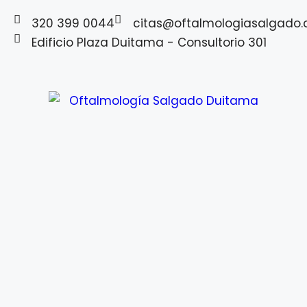
contenido
320 399 0044
citas@oftalmologiasalgado
Edificio Plaza Duitama - Consultorio 301