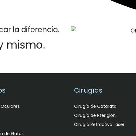
r la diferencia.
y mismo.
os
Cirugías
 Oculares
Cirugía de Catarata
Cirugía de Pterigión
Cirugía Refractiva Laser
ón de Gafas