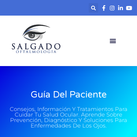
contenido
Guía Del Paciente
Consejos, Información Y Tratamientos Para
Cuidar Tu Salud Ocular. Aprende Sobre
Prevención, Diagnóstico Y Soluciones Para
Enfermedades De Los Ojos.