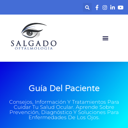
contenido
Guía Del Paciente
Consejos, Información Y Tratamientos Para
Cuidar Tu Salud Ocular. Aprende Sobre
Prevención, Diagnóstico Y Soluciones Para
Enfermedades De Los Ojos.