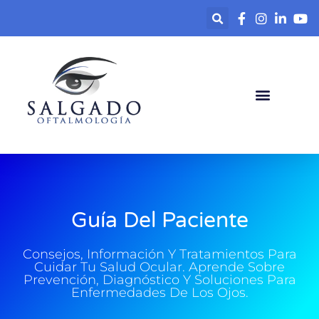
contenido
Guía Del Paciente
Consejos, Información Y Tratamientos Para
Cuidar Tu Salud Ocular. Aprende Sobre
Prevención, Diagnóstico Y Soluciones Para
Enfermedades De Los Ojos.